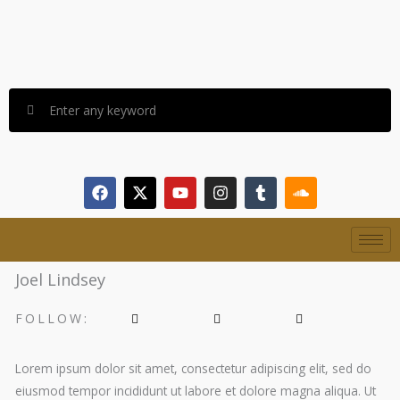
Skip
content
to
content
F
X
Y
I
T
S
a
-
o
n
u
o
c
t
u
s
m
u
e
w
t
t
b
n
b
i
u
a
l
d
o
t
b
g
r
c
Joel Lindsey
o
t
e
r
l
k
e
a
o
r
m
u
FOLLOW:
d
Lorem ipsum dolor sit amet, consectetur adipiscing elit, sed do
eiusmod tempor incididunt ut labore et dolore magna aliqua. Ut